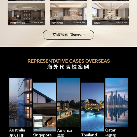
绿洲比华利花园
海玥黄浦源
御江庭
VARIO HOME
VARIO HOME
VARIO HOME
立即探索 Discover
REPRESENTATIVE CASES OVERSEAS
海外代表性案例
Australia
Qatar
America
Singapore
Thailand
澳大利亚
卡塔尔
美国