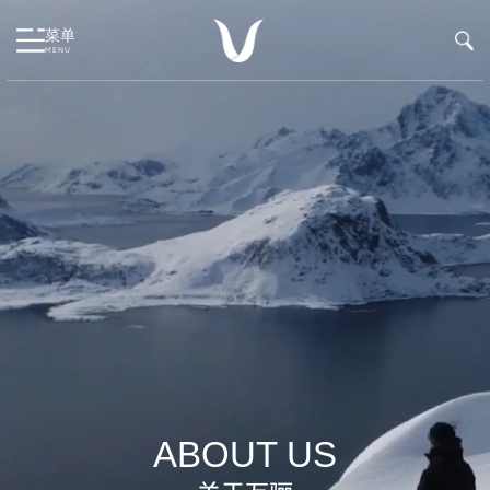
菜单
MENU
ABOUT US