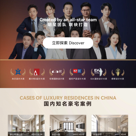
Created by an all-star team
明星团队 联袂打造
立即探索 Discover
米兰设计大奖
意大利A设计大奖
伦敦国际设计奖
纽约产品设计大奖
IDA 国际设计大奖
缪斯设计大奖
CASES OF LUXURY RESIDENCES IN CHINA
国内知名豪宅案例
佘山月湖山庄
汤臣一品
玲珑华府
VARIO HOME
VARIO HOME
VARIO HOME