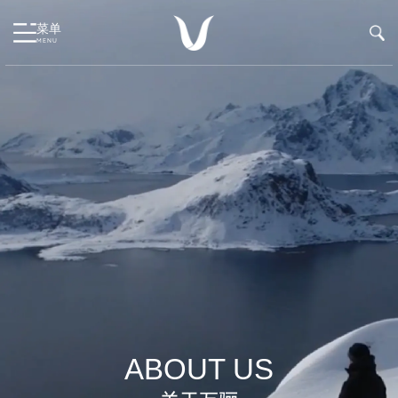
菜单
MENU
ABOUT US