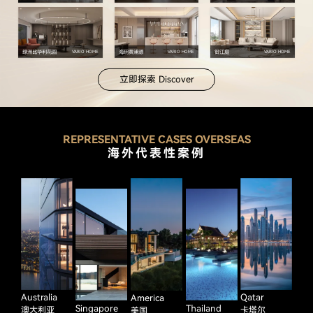
绿洲比华利花园
海玥黄浦源
御江庭
VARIO HOME
VARIO HOME
VARIO HOME
立即探索 Discover
REPRESENTATIVE CASES OVERSEAS
海外代表性案例
Australia
Qatar
America
Singapore
Thailand
澳大利亚
卡塔尔
美国