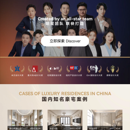
Created by an all-star team
明星团队 联袂打造
立即探索 Discover
米兰设计大奖
意大利A设计大奖
伦敦国际设计奖
纽约产品设计大奖
IDA 国际设计大奖
缪斯设计大奖
CASES OF LUXURY RESIDENCES IN CHINA
国内知名豪宅案例
佘山月湖山庄
汤臣一品
玲珑华府
VARIO HOME
VARIO HOME
VARIO HOME