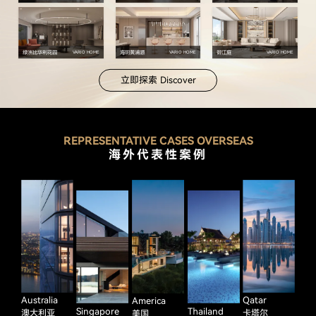
绿洲比华利花园
海玥黄浦源
御江庭
VARIO HOME
VARIO HOME
VARIO HOME
立即探索 Discover
REPRESENTATIVE CASES OVERSEAS
海外代表性案例
Australia
Qatar
America
Singapore
Thailand
澳大利亚
卡塔尔
美国