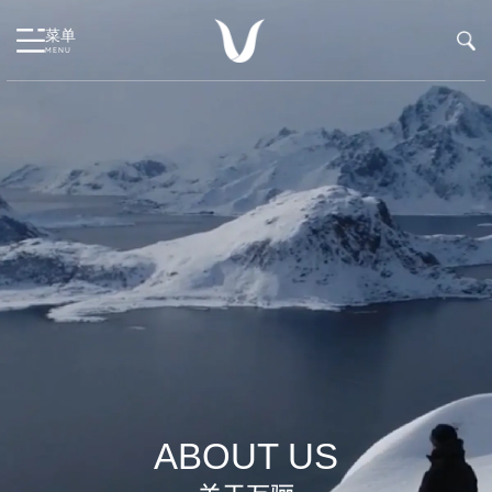
菜单
MENU
ABOUT US