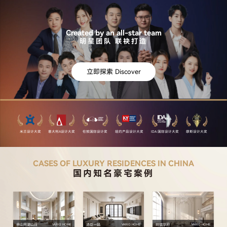
Created by an all-star team
明星团队 联袂打造
立即探索 Discover
米兰设计大奖
意大利A设计大奖
伦敦国际设计奖
纽约产品设计大奖
IDA 国际设计大奖
缪斯设计大奖
CASES OF LUXURY RESIDENCES IN CHINA
国内知名豪宅案例
佘山月湖山庄
汤臣一品
玲珑华府
VARIO HOME
VARIO HOME
VARIO HOME