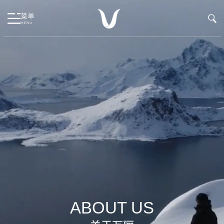
菜单
MENU
ABOUT US