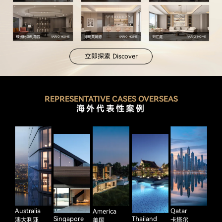
绿洲比华利花园
海玥黄浦源
御江庭
VARIO HOME
VARIO HOME
VARIO HOME
立即探索 Discover
REPRESENTATIVE CASES OVERSEAS
海外代表性案例
Australia
Qatar
America
Singapore
Thailand
澳大利亚
卡塔尔
美国