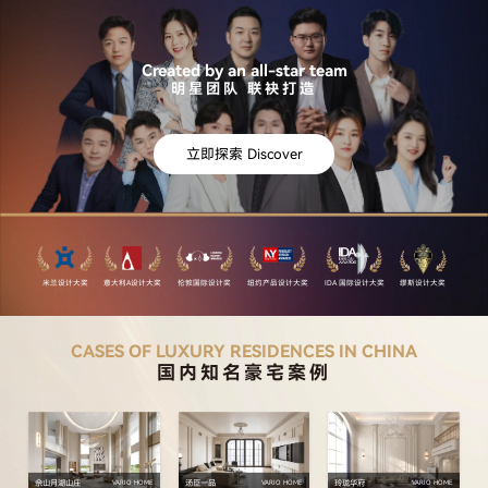
Created by an all-star team
明星团队 联袂打造
立即探索 Discover
米兰设计大奖
意大利A设计大奖
伦敦国际设计奖
纽约产品设计大奖
IDA 国际设计大奖
缪斯设计大奖
CASES OF LUXURY RESIDENCES IN CHINA
国内知名豪宅案例
佘山月湖山庄
汤臣一品
玲珑华府
VARIO HOME
VARIO HOME
VARIO HOME